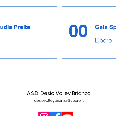
00
udia Preite
Gaia S
Libero
A.S.D. Desio Volley Brianza
desiovolleybrianza@libero.it