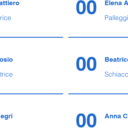
00
attiero
Elena A
trice
Palleggi
00
osio
Beatri
trice
Schiacc
00
egri
Anna C