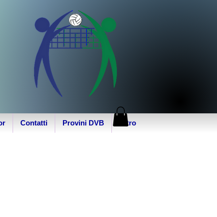
or
Contatti
Provini DVB
Altro