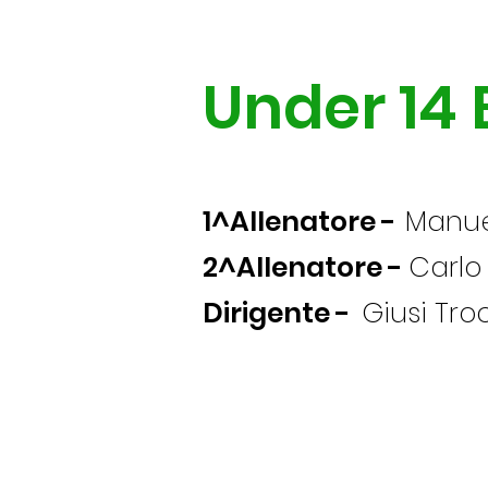
Under 14
1^Allenatore -
Manue
2^Allenatore -
Carlo
Dirigente -
Giusi Tro