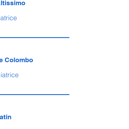
ltissimo
atrice
ce Colombo
iatrice
atin