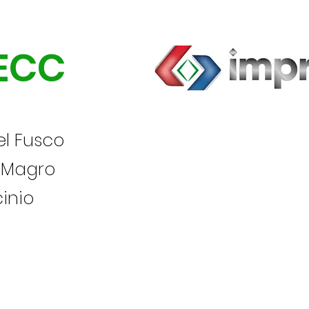
 ECC
l Fusco
 Magro
cinio