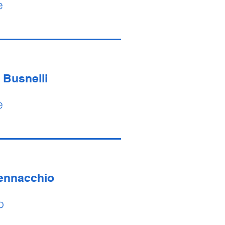
e
 Busnelli
e
Pennacchio
o