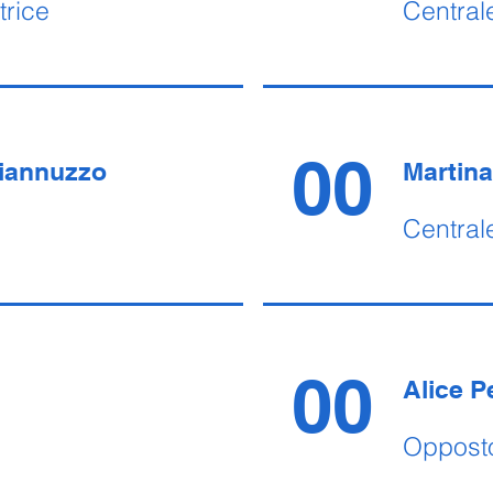
trice
Central
00
iannuzzo
Martina
Central
00
i
Alice 
Oppost